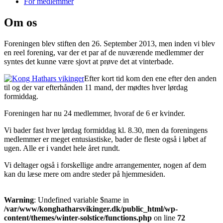
For medlemmer
Om os
Foreningen blev stiften den 26. September 2013, men inden vi blev
en reel forening, var der et par af de nuværende medlemmer der
syntes det kunne være sjovt at prøve det at vinterbade.
Efter kort tid kom den ene efter den anden
til og der var efterhånden 11 mand, der mødtes hver lørdag
formiddag.
Foreningen har nu 24 medlemmer, hvoraf de 6 er kvinder.
Vi bader fast hver lørdag formiddag kl. 8.30, men da foreningens
medlemmer er meget entusiastiske, bader de fleste også i løbet af
ugen. Alle er i vandet hele året rundt.
Vi deltager også i forskellige andre arrangementer, nogen af dem
kan du læse mere om andre steder på hjemmesiden.
Warning
: Undefined variable $name in
/var/www/konghatharsvikinger.dk/public_html/wp-
content/themes/winter-solstice/functions.php
on line
72